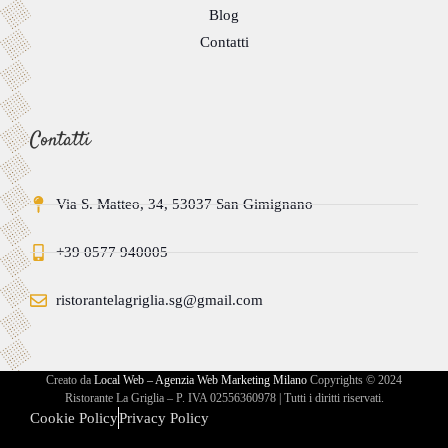
Blog
Contatti
Contatti
Via S. Matteo, 34, 53037 San Gimignano
+39 0577 940005
ristorantelagriglia.sg@gmail.com
Creato da
Local Web – Agenzia Web Marketing Milano
Copyrights © 2024
Ristorante La Griglia – P. IVA 02556360978 | Tutti i diritti riservati.
Cookie Policy
Privacy Policy